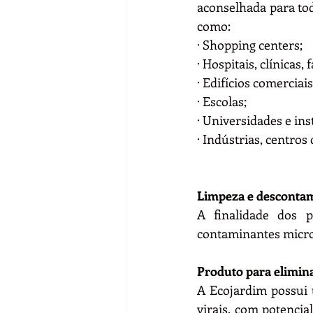
aconselhada para to
como:
· Shopping centers;
· Hospitais, clínicas,
· Edifícios comerciais
· Escolas;
· Universidades e ins
· Indústrias, centros 
Limpeza e desconta
A finalidade dos 
contaminantes micro
Produto para elimin
A Ecojardim possui u
virais, com potencia