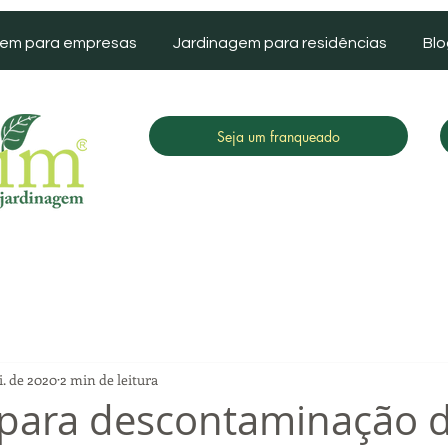
gem para empresas
Jardinagem para residências
Blo
Seja um franqueado
i. de 2020
2 min de leitura
para descontaminação 