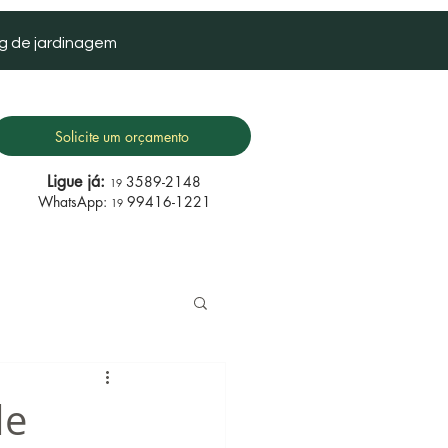
g de jardinagem
Solicite um orçamento
Ligue já:
3589-2148
19
WhatsApp:
99416-1221
19
de