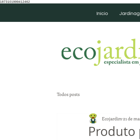
1873101999412462
Início
Jardina
Todos posts
Ecojardim
21 de ma
Produto 