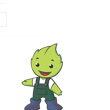
 cuidar de suculentas.
-180