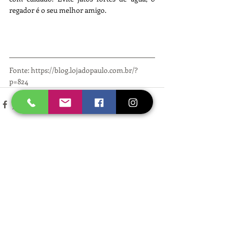
regador é o seu melhor amigo.
Fonte: https://blog.lojadopaulo.com.br/?
p=824
Posts recentes
Ver tudo