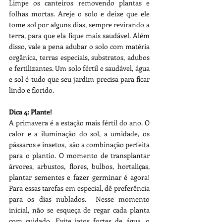
Limpe os canteiros removendo plantas e 
folhas mortas. Areje o solo e deixe que ele 
tome sol por alguns dias, sempre revirando a 
terra, para que ela fique mais saudável. Além 
disso, vale a pena adubar o solo com matéria 
orgânica, terras especiais, substratos, adubos 
e fertilizantes. Um solo fértil e saudável, água 
e sol é tudo que seu jardim precisa para ficar 
lindo e florido.
Dica 4: Plante!
A primavera é a estação mais fértil do ano. O 
calor e a iluminação do sol, a umidade, os 
pássaros e insetos,  são a combinação perfeita 
para o plantio. O momento de transplantar 
árvores, arbustos, flores, bulbos, hortaliças, 
plantar sementes e fazer germinar é agora! 
Para essas tarefas em especial, dê preferência 
para os dias nublados.  Nesse momento 
inicial, não se esqueça de regar cada planta 
com cuidado. Evite jatos fortes de água, o 