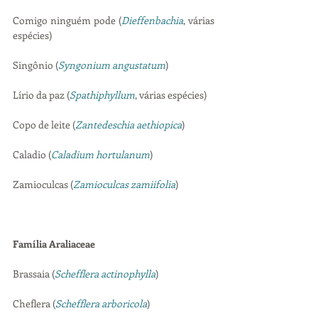
Comigo ninguém pode (
Dieffenbachia
, várias 
espécies)
Singônio (
Syngonium angustatum
)
Lírio da paz (
Spathiphyllum
, várias espécies)
Copo de leite (
Zantedeschia aethiopica
)
Caladio (
Caladium hortulanum
)
Zamioculcas (
Zamioculcas zamiifolia
)
Família Araliaceae
Brassaia (
Schefflera actinophylla
)
Cheflera (
Schefflera arboricola
)