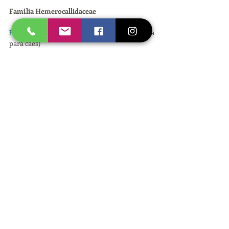
Família Hemerocallidaceae
Hemerocallis
 (tóxica para gatos e não tóxica 
para cães)
Família Moraceae
Figueira benjamina (
Ficus benjamina
)
Figueira (
Ficus carica
)
Unha de gato (
Ficus pumila
)
Falsa seringueira (
Ficus elastica
)
Figueira lira (
Ficus lyrata
)