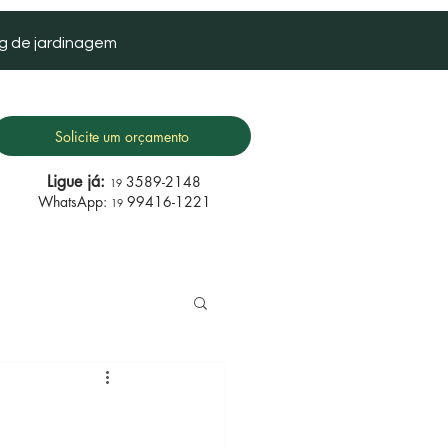
g de jardinagem
Solicite um orçamento
Ligue já:
3589-2148
19
WhatsApp:
99416-1221
19