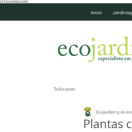
1873101999412462
Início
Jardina
Todos posts
Ecojardim
13 de nov
Plantas 