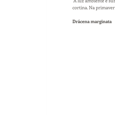
 A luz ambiente é suficiente para este tipo de planta. O melhor é colocá-la atrás de uma 
cortina. Na primaver
Drácena marginata