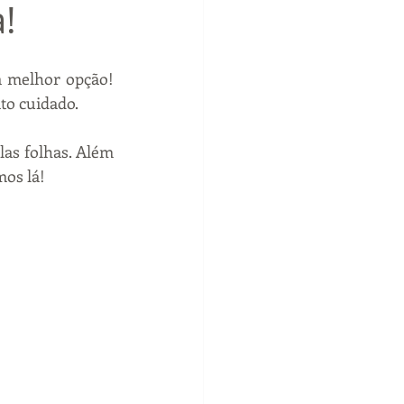
!
 melhor opção! 
to cuidado.
as folhas. Além 
mos lá!