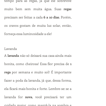
tempo para as regas, já que ele sobrevive 
muito bem sem muita água. Suas 
regas
precisam ser feitas a cada 
6 a 10 dias
. Porém, 
os cravos gostam de muita luz solar, então, 
forneça essa luminosidade a ele!
Lavanda
A
 lavanda
 não só deixará sua casa ainda mais 
bonita, como cheirosa! Essa flor precisa de 
1 
rega
 por semana e muito sol! É importante 
fazer a poda da lavanda, já que, dessa forma, 
ela ficará mais bonita e forte. Lembre-se: se a 
lavanda for
 nova
, você precisará ter um 
cuidado maior, como mantê-la na sombra e 