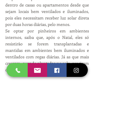
dentro de casas ou apartamentos desde que 
sejam locais bem ventilados e iluminados, 
pois eles necessitam receber luz solar direta 
por duas horas diárias, pelo menos.
Se optar por pinheiros em ambientes 
internos, saiba que, após o Natal, eles só 
resistirão se forem transplantadas e 
mantidas em ambientes bem iluminados e 
ventilados com regas diárias. Já as que mais 
crescem, quando plantadas no solo, precisam 
de espaços amplos e longe de rede elétricas.
Além da utilidade para o Natal, estes tipos de 
pinheiros podem ser usados como cerca-viva 
ou em paisagismo estilo clássico inglês.
Fonte: Mundo Husqvarna