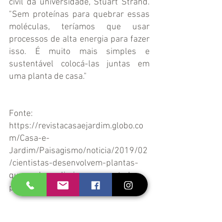
civil da universidade, Stuart Strand. 
"Sem proteínas para quebrar essas 
moléculas, teríamos que usar 
processos de alta energia para fazer 
isso. É muito mais simples e 
sustentável colocá-las juntas em 
uma planta de casa."
Fonte: 
https://revistacasaejardim.globo.co
m/Casa-e-
Jardim/Paisagismo/noticia/2019/02
/cientistas-desenvolvem-plantas-
que-podem-eliminar-quase-toda-
poluicao-do-ar.html